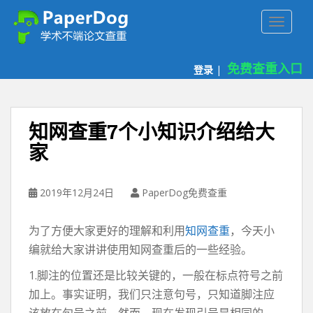
P
TOGGLE
a
p
e
免费查重入口
登录
|
r
d
o
g
知网查重7个小知识介绍给大
免
家
费
论
文
2019年12月24日
PaperDog免费查重
查
重
为了方便大家更好的理解和利用
知网查重
，今天小
平
台
编就给大家讲讲使用知网查重后的一些经验。
1.脚注的位置还是比较关键的，一般在标点符号之前
加上。事实证明，我们只注意句号，只知道脚注应