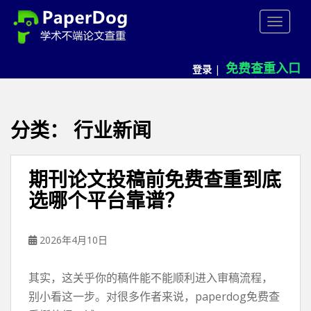
P
TOGGLE
a
p
e
免费查重入口
登录
|
r
d
o
g
分类：
行业新闻
免
费
论
期刊论文投稿前免费查重到底
文
选哪个平台靠谱？
查
重
平
2026年4月10日
台
其实，这关乎你的稿件能不能顺利进入审稿流程，
别小看这一步。对很多作者来说，paperdog免费查