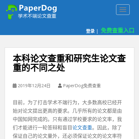
P
TOGGLE
a
p
e
免费查重入口
登录
|
r
d
o
g
本科论文查重和研究生论文查
免
重的不同之处
费
论
文
2019年12月24日
PaperDog免费查重
查
重
目前，为了打击学术不端行为，大多数高校已经开
平
台
始对论文提出更高的要求。几乎所有的论文都是由
中国知网完成的。只有通过学校要求的论文率，我
们才能进行一轮答辩和盲目
论文查重
。因此，除了
保证自己的论文量外，还必须保证论文的论文率符