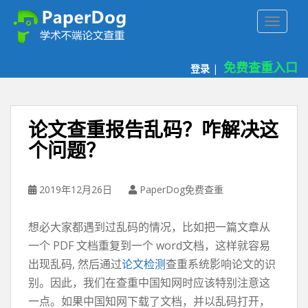
P
TOGGLE
a
p
e
免费查重入口
登录
|
r
d
o
g
论文查重报告乱码？咋解决这
免
个问题？
费
论
文
2019年12月26日
PaperDog免费查重
查
重
想必大家都遇到过乱码的情况，比如把一篇文章从
平
台
一个 PDF 文档重复到一个 word文档，这样就容易
出现乱码, 然后通过
论文检测
查重系统影响论文的识
别。因此，我们在查重中国知网时应该特别注意这
一点。如果中国知网下载了文档，并以乱码打开，