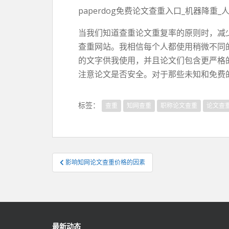
paperdog免费论文查重入口_机器降重
当我们知道查重论文重复率的原则时，减
查重网站。我相信每个人都使用稍微不同
的文字供我使用，并且论文们包含更严格
注意论文是否安全。对于那些未知和免费
标签：
查重
知网查重
职称论文查重
论文查
文
影响知网论文查重价格的因素
章
导
航
最新动态