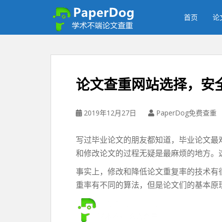
P
a
首页
论
p
e
r
d
o
论文查重网站选择，安
g
免
费
2019年12月27日
PaperDog免费查重
论
文
写过毕业论文的朋友都知道，毕业论文最
查
和修改论文的过程无疑是最麻烦的地方。
重
平
事实上，修改和降低论文重复率的技术有
台
重率有不同的算法，但是论文们的基本原