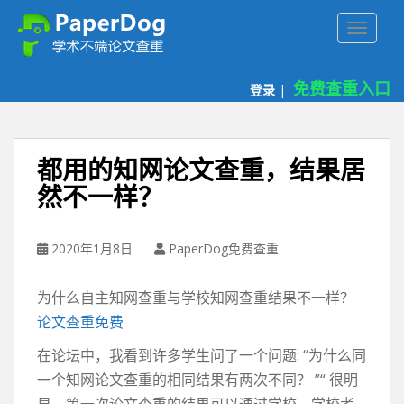
P
TOGGLE
a
p
e
免费查重入口
登录
|
r
d
o
g
都用的知网论文查重，结果居
免
然不一样？
费
论
文
2020年1月8日
PaperDog免费查重
查
重
为什么自主知网查重与学校知网查重结果不一样？
平
台
论文查重免费
在论坛中，我看到许多学生问了一个问题: “为什么同
一个知网论文查重的相同结果有两次不同？ ”“ 很明