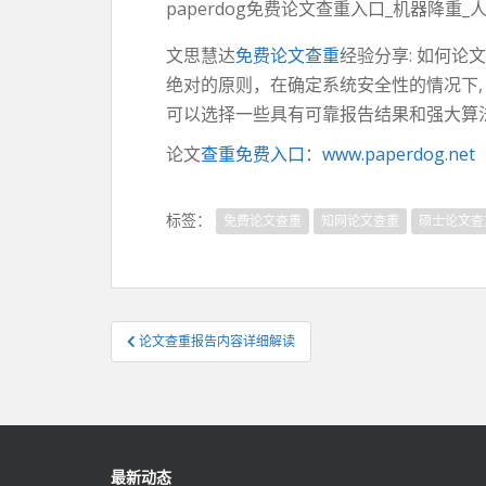
paperdog免费论文查重入口_机器降重
文思慧达
免费论文查重
经验分享: 如何
绝对的原则，在确定系统安全性的情况下,
可以选择一些具有可靠报告结果和强大算
论文
查重免费入口
：
www.paperdog.net
标签：
免费论文查重
知网论文查重
硕士论文查
文
论文查重报告内容详细解读
章
导
航
最新动态