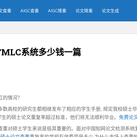
文查重
AIGC查重
AIGC降重
论文降重
论文生成
MLC系统多少钱一篇
红的情况？
多数高校的研究生都相继发布了相应的学生手册, 规定我校硕士
如果学生的硕士论文重复率超过标准，他们将无法顺利毕业。
免费论
查重对硕士学生来说是极其重要的。面对中国知网论文检测系统
网
硕士论文查重
重复率的常规有效费用是多少,为什么市场上查重