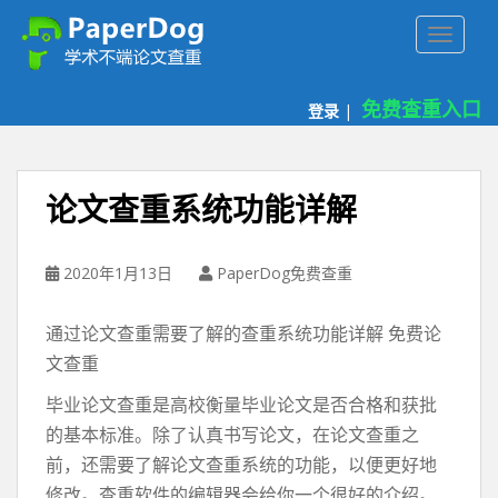
P
TOGGLE
a
p
e
免费查重入口
登录
|
r
d
o
g
论文查重系统功能详解
免
费
论
2020年1月13日
PaperDog免费查重
文
查
通过论文查重需要了解的查重系统功能详解 免费论
重
文查重
平
台
毕业论文查重是高校衡量毕业论文是否合格和获批
的基本标准。除了认真书写论文，在论文查重之
前，还需要了解论文查重系统的功能，以便更好地
修改。查重软件的编辑器会给你一个很好的介绍。