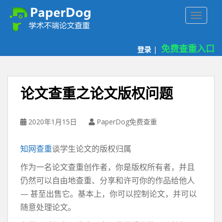
P
TOGGLE
a
p
e
免费查重入口
登录
|
r
d
o
g
论文查重之论文版权问题
免
费
论
2020年1月15日
PaperDog免费查重
文
查
知网查重
谈学生论文的版权归属
重
平
作为一名论文查重创作者，你是版权所有者，并且
台
仍然可以自由地查重、分享和许可你的作品给他人
— 甚至出售它。基本上，你可以控制论文，并可以
随意处理论文。