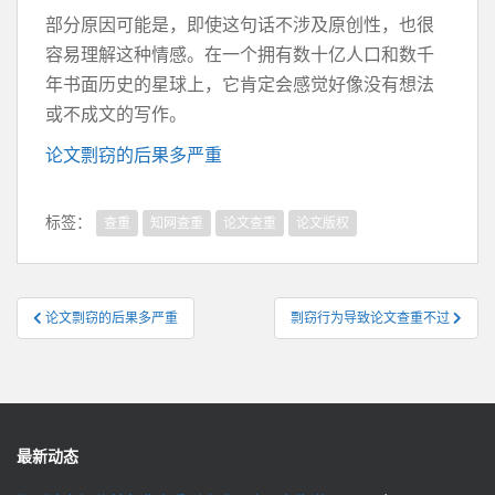
部分原因可能是，即使这句话不涉及原创性，也很
容易理解这种情感。在一个拥有数十亿人口和数千
年书面历史的星球上，它肯定会感觉好像没有想法
或不成文的写作。
论文剽窃的后果多严重
标签：
查重
知网查重
论文查重
论文版权
文
论文剽窃的后果多严重
剽窃行为导致论文查重不过
章
导
航
最新动态