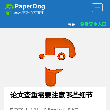
P
TOGGLE
a
p
e
免费查重入口
登录
|
r
d
o
g
免
费
论
文
查
重
平
台
论文查重需要注意哪些细节
2020年1月17日
PaperDog免费查重