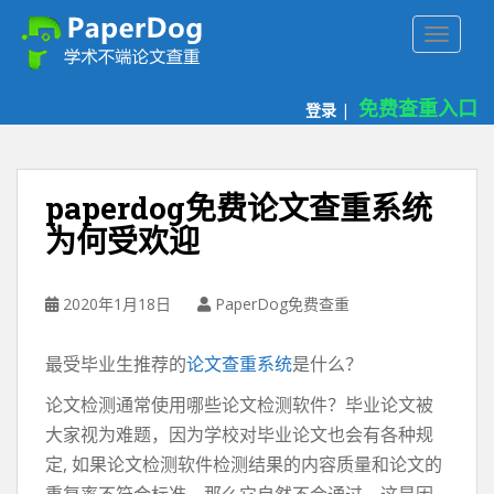
P
TOGGLE
a
p
e
免费查重入口
登录
|
r
d
o
g
paperdog免费论文查重系统
免
为何受欢迎
费
论
文
2020年1月18日
PaperDog免费查重
查
重
最受毕业生推荐的
论文查重系统
是什么？
平
台
论文检测通常使用哪些论文检测软件？毕业论文被
大家视为难题，因为学校对毕业论文也会有各种规
定, 如果论文检测软件检测结果的内容质量和论文的