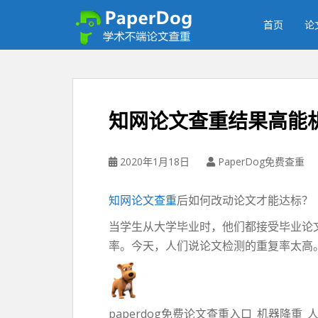
P
a
首页
论
p
e
r
d
o
知网论文查重结果高能
g
免
费
2020年1月18日
PaperDog免费查重
论
文
知网论文查重
后如何改动论文才能达标？
查
重
当学生从大学毕业时，他们都接受毕业论
平
率。今天，人们说论文检测的重复率太高
台
paperdog免费论文查重入口_机器降重