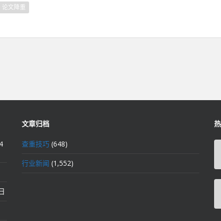
论文降重
文章归档
热
4
查重技巧
(648)
行业新闻
(1,552)
2日