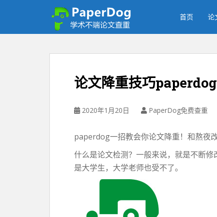
P
a
首页
论
p
e
r
d
o
论文降重技巧paperdo
g
免
费
2020年1月20日
PaperDog免费查重
论
文
paperdog一招教会你论文降重！和熬
查
重
什么是论文检测？一般来说，就是不断修改
平
是大学生，大学老师也受不了。
台