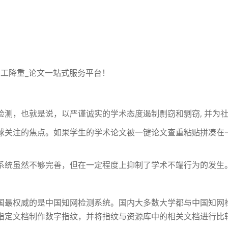
_人工降重_论文一站式服务平台！
检测，也就是说，以严谨诚实的学术态度遏制剽窃和剽窃, 并为
球关注的焦点。如果学生的学术论文被一键论文查重粘贴拼凑在
系统虽然不够完善，但在一定程度上抑制了学术不端行为的发生
国最权威的是中国知网检测系统。国内大多数大学都与中国知网
定文档制作数字指纹，并将指纹与资源库中的相关文档进行比较,