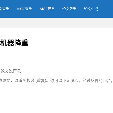
文查重
AIGC查重
AIGC降重
论文降重
论文生成
g机器降重
夜改论文说再见！
论文，以避免抄袭 (重复)。你可以下定决心。经过反复的回