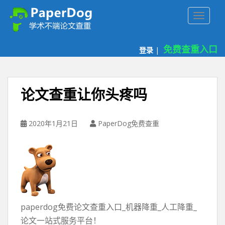
P
TOGGLE
a
p
e
免费查重入口
登录
|
r
d
o
g
论文查重让你头疼吗
免
费
论
2020年1月21日
PaperDog免费查重
文
查
重
平
台
paperdog免费论文查重入口_机器降重_人工降重_
论文一站式服务平台！