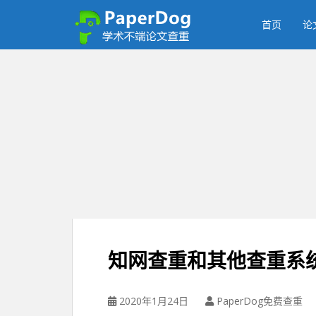
P
a
首页
论
p
e
r
d
o
g
免
费
论
文
查
重
平
台
知网查重和其他查重系
2020年1月24日
PaperDog免费查重