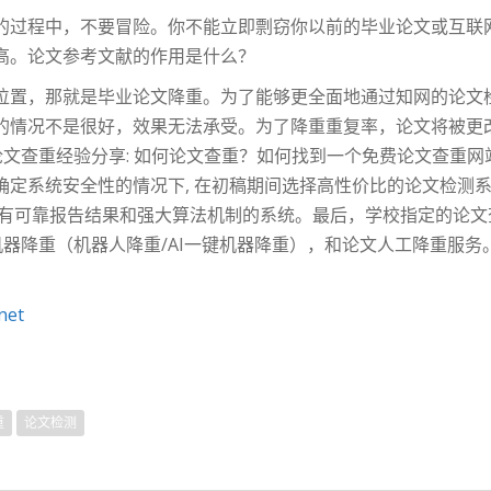
的过程中，不要冒险。你不能立即剽窃你以前的毕业论文或互联
高。论文参考文献的作用是什么？
位置，那就是毕业论文降重。为了能够更全面地通过知网的论文
的情况不是很好，效果无法承受。为了降重重复率，论文将被更
og论文查重经验分享: 如何论文查重？如何找到一个免费论文查重
定系统安全性的情况下, 在初稿期间选择高性价比的论文检测系统
具有可靠报告结果和强大算法机制的系统。最后，学校指定的论
论文机器降重（机器人降重/AI一键机器降重），和论文人工降重服
net
重
论文检测