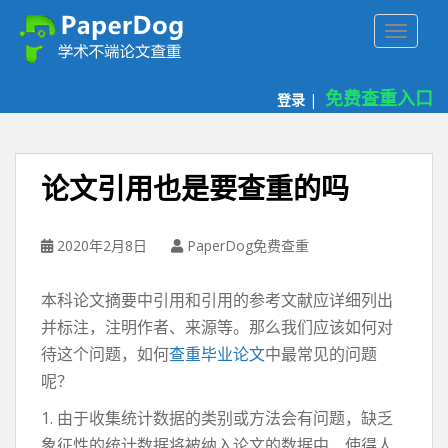
P
TOGGLE
a
p
e
免费查重入口
登录
|
r
d
o
g
论文引用也是要查重的吗
免
费
论
2020年2月8日
PaperDog免费查重
文
查
本科论文摘要中引用和引用的参考文献应详细列出
重
并标注，注明作者、来源等。那么我们应该如何对
平
待这个问题，如何
查重毕业论文
中最常见的问题
台
呢？
1. 由于收集统计数据的类别或方法会有问题，缺乏
象征性的统计数据将被纳入论文的数据中，使得人