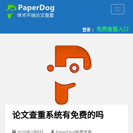
P
TOGGLE
a
p
e
免费查重入口
登录
|
r
d
o
g
免
费
论
文
查
重
平
台
论文查重系统有免费的吗
2020年2月8日
PaperDog免费查重