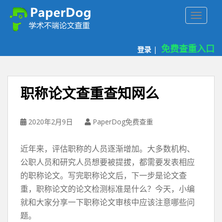
P
TOGGLE
a
p
e
免费查重入口
登录
|
r
d
o
g
职称论文查重查知网么
免
费
论
2020年2月9日
PaperDog免费查重
文
查
近年来，评估职称的人员逐渐增加。大多数机构、
重
公职人员和研究人员想要被提拔，都需要发表相应
平
的职称论文。写完职称论文后，下一步是论文查
台
重，职称论文的论文检测标准是什么？今天，小编
就和大家分享一下职称论文审核中应该注意哪些问
题。