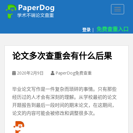
P
TOGGLE
a
p
e
免费查重入口
登录
|
r
d
o
g
论文多次查重会有什么后果
免
费
论
2020年2月9日
PaperDog免费查重
文
查
毕业论文写作是一件复杂而琐碎的事情。只有那些
重
经历过的人才会有深刻的理解。从学校最初的论文
平
开题报告到最后一段时间的期末论文，在这期间，
台
论文的内容可能会被修改和调整很多次。