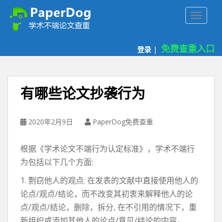
P
TOGGLE
a
p
e
免费查重入口
登录
|
r
d
o
g
有哪些论文抄袭行为
免
费
论
2020年2月9日
PaperDog免费查重
文
查
根据《学术论文不端行为认定标准》，学术不端行
重
为包括以下几个方面:
平
台
1. 剽窃他人的观点: 在发表的文献中直接使用他人的
论点/观点/结论，而不改变其初衷来解释他人的论
点/观点/结论，删除，拆分, 在不引用的情况下，重
新组织或添加其他人的论点/意见/结论的内容。