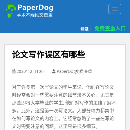
P
TOGGLE
a
p
e
免费查重入口
登录
|
r
d
o
g
论文写作误区有哪些
免
费
论
2020年2月10日
PaperDog免费查重
文
查
对于许多第一次写论文的学生来说，他们在写论文
重
时经常会对一些需要注意的细节漠不关心，尤其是
平
那些即将大学毕业的学生, 他们对写作的思维了解不
台
多，此外，这是第一次写论文。大部分精力都集中
在如何写论文的内容上。它经常忽略了一些在写论
文时需要注意的问题。这里只是很多细节。