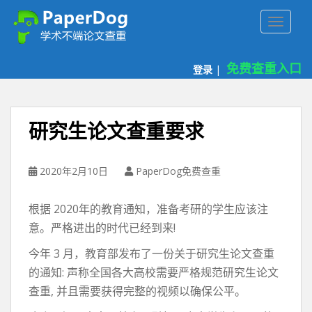
P
TOGGLE
a
p
e
免费查重入口
登录
|
r
d
o
g
研究生论文查重要求
免
费
论
2020年2月10日
PaperDog免费查重
文
查
根据 2020年的教育通知，准备考研的学生应该注
重
意。严格进出的时代已经到来!
平
台
今年 3 月，教育部发布了一份关于研究生论文查重
的通知: 声称全国各大高校需要严格规范研究生论文
查重, 并且需要获得完整的视频以确保公平。