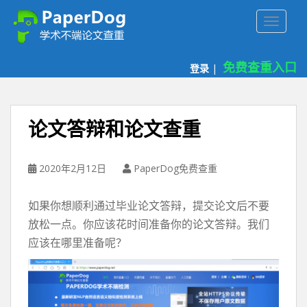
P
TOGGLE
a
p
e
免费查重入口
登录
|
r
d
o
g
论文答辩和论文查重
免
费
论
2020年2月12日
PaperDog免费查重
文
查
如果你想顺利通过毕业论文答辩，提交论文后不要
重
放松一点。你应该花时间准备你的论文答辩。我们
平
应该在哪里准备呢？
台