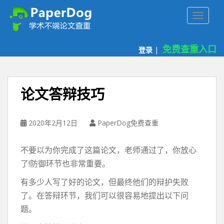
P
TOGGLE
a
p
e
免费查重入口
登录
|
r
d
o
g
论文答辩技巧
免
费
论
2020年2月12日
PaperDog免费查重
文
查
不要以为你完成了这篇论文，老师通过了，你放心
重
了!防御环节也非常重要。
平
台
有多少人写了好的论文，但最终他们的辩护失败
了。在答辩环节，我们可以很容易地提出以下问
题。