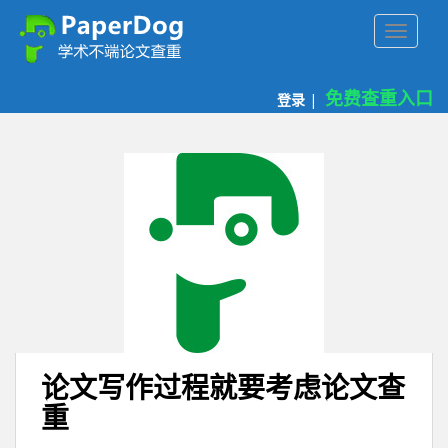
P
TOGGLE
a
p
e
免费查重入口
登录
|
r
d
o
g
免
费
论
文
查
重
平
台
论文写作过程就要考虑论文查
重