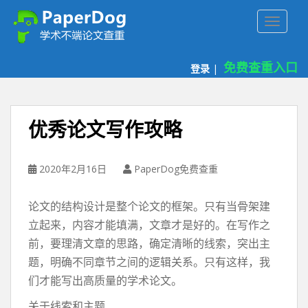
P
TOGGLE
a
p
e
免费查重入口
登录
|
r
d
o
g
优秀论文写作攻略
免
费
论
2020年2月16日
PaperDog免费查重
文
查
论文的结构设计是整个论文的框架。只有当骨架建
重
立起来，内容才能填满，文章才是好的。在写作之
平
前，要理清文章的思路，确定清晰的线索，突出主
台
题，明确不同章节之间的逻辑关系。只有这样，我
们才能写出高质量的学术论文。
关于线索和主题