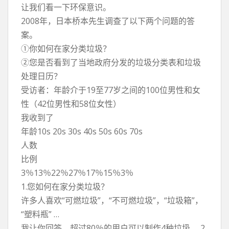
让我们看一下环保意识。
2008年，日本桥本先生调查了以下两个问题的答
案。
①你如何在家分类垃圾？
②您是否看到了当地政府分发的垃圾分类表和垃圾
处理日历？
受访者：年龄介于19至77岁之间的100位男性和女
性（42位男性和58位女性）
我收到了
年龄10s 20s 30s 40s 50s 60s 70s
人数
比例
3％13％22％27％17％15％3％
1.您如何在家分类垃圾？
许多人喜欢“可燃垃圾”，“不可燃垃圾”，“垃圾箱”，
“塑料瓶” …
我让你回答。超过80％的用户可以制作4种垃圾。 2