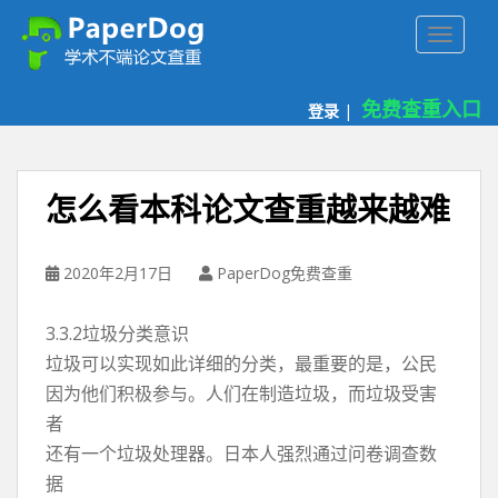
P
TOGGLE
a
p
e
免费查重入口
登录
|
r
d
o
g
怎么看本科论文查重越来越难
免
费
论
2020年2月17日
PaperDog免费查重
文
查
3.3.2垃圾分类意识
重
垃圾可以实现如此详细的分类，最重要的是，公民
平
因为他们积极参与。人们在制造垃圾，而垃圾受害
台
者
还有一个垃圾处理器。日本人强烈通过问卷调查数
据