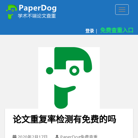
P
TOGGLE
a
p
e
免费查重入口
登录
|
r
d
o
g
免
费
论
文
查
重
平
台
论文重复率检测有免费的吗
2020年2月17日
PaperDog免费查重