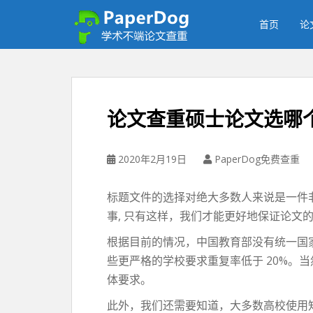
P
a
首页
论
p
e
r
d
o
论文查重硕士论文选哪
g
免
费
2020年2月19日
PaperDog免费查重
论
文
标题文件的选择对绝大多数人来说是一件
查
事, 只有这样，我们才能更好地保证论文
重
平
根据目前的情况，中国教育部没有统一国家
台
些更严格的学校要求重复率低于 20%
体要求。
此外，我们还需要知道，大多数高校使用