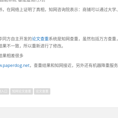
书，在网络上证明了真相，知网咨询院表示：商铺可以通过大学
华同方自主开发的
论文查重
系统是知网查重，虽然包括万方查重
结果不一致，所以重新进行了修改。
结果相差很多
.paperdog.net
，查重结果和知网接近，另外还有机器降重服务
测入口
知网论文查重
论文查重