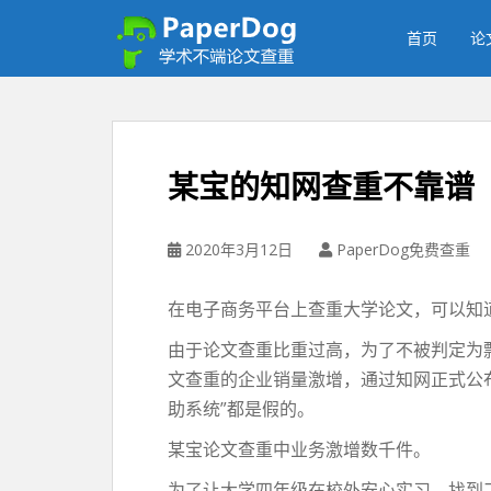
P
a
首页
论
p
e
r
d
o
某宝的知网查重不靠谱
g
免
费
2020年3月12日
PaperDog免费查重
论
文
在电子商务平台上查重大学论文，可以知
查
重
由于论文查重比重过高，为了不被判定为
平
文查重的企业销量激增，通过知网正式公
台
助系统”都是假的。
某宝论文查重中业务激增数千件。
为了让大学四年级在校外安心实习，找到