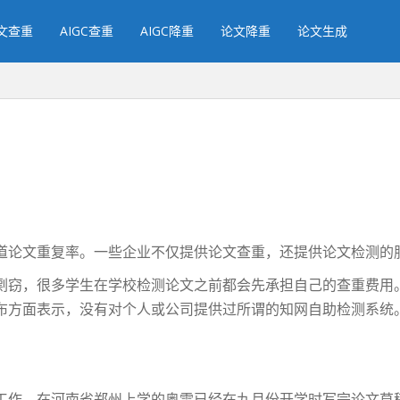
文查重
AIGC查重
AIGC降重
论文降重
论文生成
道论文重复率。一些企业不仅提供论文查重，还提供论文检测的服
剽窃，很多学生在学校检测论文之前都会先承担自己的查重费用
布方面表示，没有对个人或公司提供过所谓的知网自助检测系统
工作，在河南省郑州上学的奥雷已经在九月份开学时写完论文草