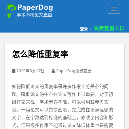
P
TOGGLE
a
p
e
免费查重入口
登录
|
r
d
o
g
怎么降低重复率
免
费
论
2020年3月17日
PaperDog免费查重
文
查
如何降低论文的重复率是许多作家十分关心的问
重
题。降低论文的中心在论文写作上很重要，对于初
平
级作家来说，学术素养不高，可以引用或参考文
台
献，一篇论文可以东拼西凑，先完成在填满足够的
文字，在字数达到标准的基础上，修改了内容和形
式，但是很多作家不能通过论文降低体重也是需要