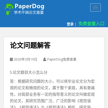
P
TOGGLE
a
p
e
免费查重入口
登录
|
r
d
o
g
论文问题解答
免
费
论
2020年3月19日
PaperDog免费查重
文
查
5.论文题目大小怎么分
重
平
答：根据研究问题的大小，可以将毕业论文分为宏
台
观的论文和微观的论文，属于整个家庭，具有普遍
性，对局部业务有一定的指导意义的论文叫做宏观
的论文，其研究范围广泛、广泛的影响《视觉语
法》《视觉语法》与《视觉语法》相反，研究局