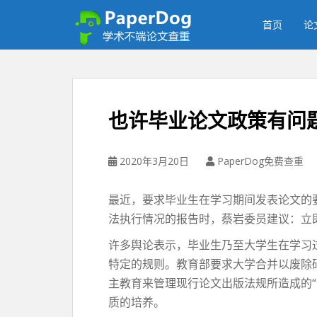
P
a
首页
论
p
e
r
d
o
也许毕业论文政策有问
g
免
费
2020年3月20日
PaperDog免费查重
论
文
最近，要求毕业生在学习期间发表论文的要
查
法执行情况的报告时，蔡岩委员建议：立
重
平
许多舆论表示，毕业生乃至大学生在学习
台
特定的规则。教育部要求大学合并以废除
主教育来管理现行论文出版法规所造成的
质的培养。