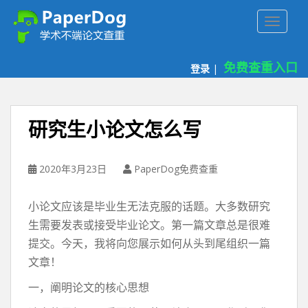
P
TOGGLE
a
p
e
免费查重入口
登录
|
r
d
o
g
研究生小论文怎么写
免
费
论
2020年3月23日
PaperDog免费查重
文
查
小论文应该是毕业生无法克服的话题。大多数研究
重
生需要发表或接受毕业论文。第一篇文章总是很难
平
提交。今天，我将向您展示如何从头到尾组织一篇
台
文章！
一，阐明论文的核心思想