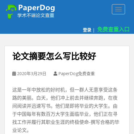
P
TOGGLE
a
p
e
免费查重入口
登录
|
r
d
o
g
论文摘要怎么写比较好
免
费
论
2020年3月29日
PaperDog免费查重
文
查
这是一年中放松的好时机，但一群人无意享受这条
重
路的美丽。白天，他们冲上前去并继续奔跑，在夜
平
间阅读并迅速写书。他们是即将毕业的大学生。由
台
于中国每年有数百万大学生面临毕业，他们正在寻
找工作并履行其职业生涯的终极使命-撰写合格的毕
业论文。