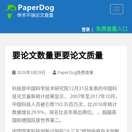
P
TOGGLE
a
p
e
免费查重入口
登录
|
r
d
o
g
要论文数量更要论文质量
免
费
论
2020年3月29日
PaperDog免费查重
文
查
科技部中国科学技术研究院12月31日发表的中国科
重
技论文最新统计结果显示， 2007年至2017年10月，
平
中国科技人员被引荐193.35百万次，比2016年统计
台
数据增长29.9％，排名比去年高出两位。 ，超越英
国和德国跃居世界第二。
中国国家科技创新计划在“十三五”规划中将自主创新