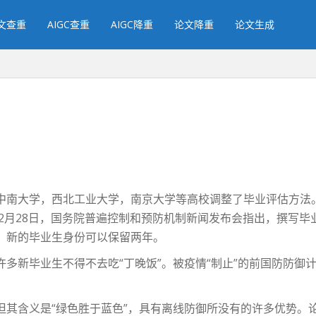
文查重
AIGC查重
AIGC降重
论文降重
论文生成
中南大学，西北工业大学，南京大学等高校调整了毕业评估方法
2月28日，国务院普遍控制和预防机制新闻发布会指出，撰写
，新的毕业生身份可以保留两年。
多新毕业生不得不去吃“丁晚饭”。被疫情“制止”的前国防防御
但其含义是“绿色胜于蓝色”，具有离线防御所没有的许多优势。