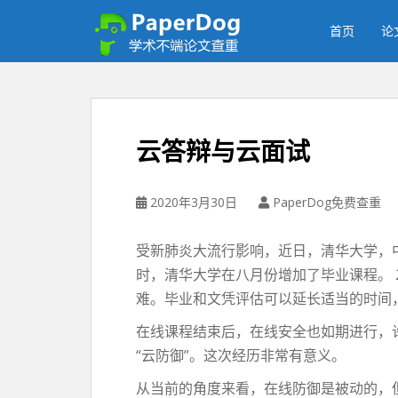
P
a
首页
论
p
e
r
d
o
云答辩与云面试
g
免
费
2020年3月30日
PaperDog免费查重
论
文
受新肺炎大流行影响，近日，清华大学，
查
时，清华大学在八月份增加了毕业课程。 
重
平
难。毕业和文凭评估可以延长适当的时间
台
在线课程结束后，在线安全也如期进行，许
“云防御”。这次经历非常有意义。
从当前的角度来看，在线防御是被动的，