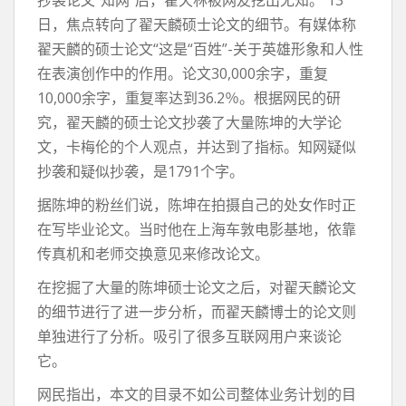
抄袭论文“知网”后，翟天林被网友挖出无知。 13
日，焦点转向了翟天麟硕士论文的细节。有媒体称
翟天麟的硕士论文“这是“百姓”-关于英雄形象和人性
在表演创作中的作用。论文30,000余字，重复
10,000余字，重复率达到36.2％。根据网民的研
究，翟天麟的硕士论文抄袭了大量陈坤的大学论
文，卡梅伦的个人观点，并达到了指标。知网疑似
抄袭和疑似抄袭，是1791个字。
据陈坤的粉丝们说，陈坤在拍摄自己的处女作时正
在写毕业论文。当时他在上海车敦电影基地，依靠
传真机和老师交换意见来修改论文。
在挖掘了大量的陈坤硕士论文之后，对翟天麟论文
的细节进行了进一步分析，而翟天麟博士的论文则
单独进行了分析。吸引了很多互联网用户来谈论
它。
网民指出，本文的目录不如公司整体业务计划的目