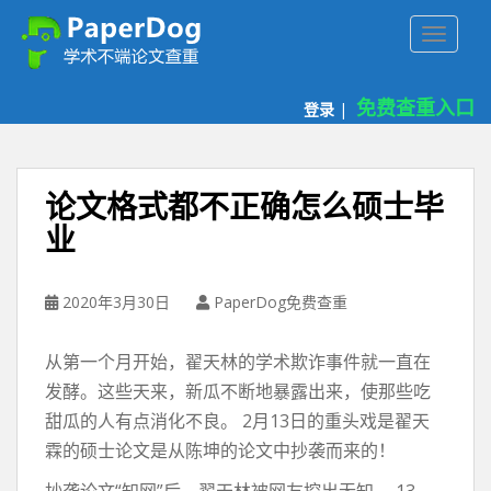
P
TOGGLE
a
p
e
免费查重入口
登录
|
r
d
o
g
论文格式都不正确怎么硕士毕
免
业
费
论
文
2020年3月30日
PaperDog免费查重
查
重
从第一个月开始，翟天林的学术欺诈事件就一直在
平
台
发酵。这些天来，新瓜不断地暴露出来，使那些吃
甜瓜的人有点消化不良。 2月13日的重头戏是翟天
霖的硕士论文是从陈坤的论文中抄袭而来的！