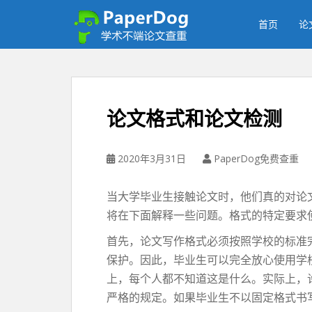
P
a
首页
论
p
e
r
d
o
论文格式和论文检测
g
免
费
2020年3月31日
PaperDog免费查重
论
文
当大学毕业生接触论文时，他们真的对论
查
将在下面解释一些问题。格式的特定要求
重
平
首先，论文写作格式必须按照学校的标准
台
保护。因此，毕业生可以完全放心使用学
上，每个人都不知道这是什么。实际上，
严格的规定。如果毕业生不以固定格式书