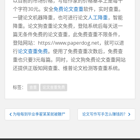
以目前的市场价格，写给作家的价格基本上是每千
个字符30元。安全
免费论文查重
软件，实时查重。
一键论文机器降重，也可进行论文
人工降重
，智能
降重。论文狗查重论文免费，登陆系统后每天送一
篇无条件免费的论文查重，此免费查重不限条件，
登陆网站：https://www.paperdog.net，就可以进
行
论文查重免费
。使用了免费查重次数后，免费查
重也只要3元每篇。同时，论文狗免费论文查重网站
还提供正版知网查重、维普论文检测等查重系统。
标签：
查重
论文查重免费
文
为啥每到毕业季翟某某就被鞭尸
论文写作写手怎么赚钱的？
章
导
航