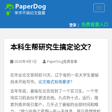
P
TOGGLE
a
p
e
免费查重入口
登录
|
r
d
o
g
本科生帮研究生搞定论文？
免
费
论
2020年4月1日
PaperDog免费查重
文
查
在毕业论文答辩前10天，辽宁省的一名大学生姜瑜
重
尚未开始写作。
论文格式有啥要求？
平
台
去年年底，姜瑜在北京找到了一个实习生，一个市
场实习机会似乎更适合他。九点到十点，运行，搜
索列表并吸引客户，几乎占了姜瑜的全部时间和精
力。 “很少在每个星期一有一天休息。我只是想放松