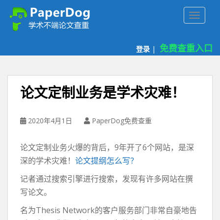
P
TOGGLE
a
p
e
免费查重入口
登录
|
r
d
o
g
论文定制业务是学术灾难！
免
费
论
2020年4月1日
PaperDog免费查重
文
查
论文定制业务火爆的背后，9年开了6个网站，是深
重
深的学术灾难！
论文提纲怎么写？
平
台
记者通过搜索引擎进行搜索，发现有许多网站在撰
写论文。
名为Thesis Network的客户服务部门非常自豪地告