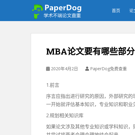
P
a
首页
论
p
e
r
d
o
MBA论文要有哪些部
g
免
费
2020年4月2日
PaperDog免费查重
论
文
1.前言
查
重
序言应指出进行研究的原因，外部研究的
平
一开始就评估基本知识，专业知识和职业
台
2.规划相关知识库
如果论文涉及其他专业知识或学科知识，
并尝试将两者合理合理地结合起来。