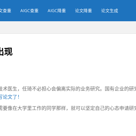
文查重
AIGC查重
AIGC降重
论文降重
论文生成
出现
技术医生，任琦不必担心会偏离实际的业务研究。国有企业的研
写论文了！
需要像在大学里工作的同学那样，就可以坚定自己的心态申请研