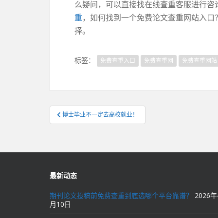
么疑问，可以直接找在线查重客服进行咨
重
，如何找到一个免费论文查重网站入口
择。
标签：
免费查重入口
免费查重网
免费查重网站
文
博士毕业不一定去高校就业！
章
导
航
最新动态
期刊论文投稿前免费查重到底选哪个平台靠谱？
2026年
月10日