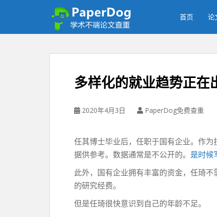
P
a
首页
论
p
e
r
d
o
多样化的就业趋势正在
g
免
费
2020年4月3日
PaperDog免费查重
论
文
查
任其博士毕业后，任职于国有企业。作为
重
据供参考。数据通常是不公开的。
是时候
平
此外，国有企业拥有丰富的资金，任琦不
台
的研究经费。
但是任琦很快意识到自己的年龄不足。