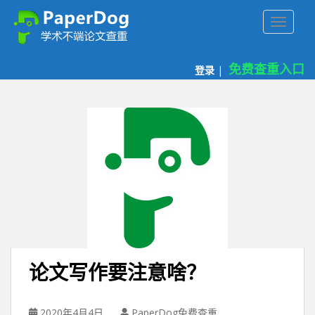
P
TOGGLE
a
p
e
免费查重入口
登录
|
r
d
o
g
免
费
论
文
查
重
平
台
论文写作要注意啥？
2020年4月4日
PaperDog免费查重