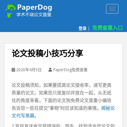
P
TOGGLE
a
p
e
免费查重入口
登录
|
r
d
o
g
论文投稿小技巧分享
免
费
论
2020年4月5日
PaperDog免费查重
文
查
论文投稿须知，如果要提高论文接收率，请写更高
重
质量的论文。如果您只是复印并放在一起，从无纸
平
化的角度来看，下面的论文狗免费论文查重小编将
台
告诉您一些在提交“事物”时应该知道的事情。
揭秘论
文代写黑幕。
1.盲目发送肯定是错误的。首先，找到适合您论文的