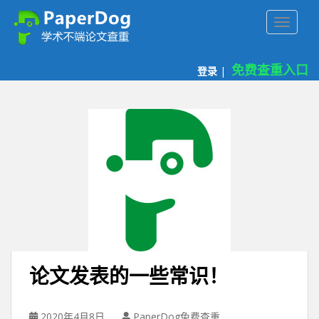
P
TOGGLE
a
p
e
免费查重入口
登录
|
r
d
o
g
免
费
论
文
查
重
平
台
论文发表的一些常识！
2020年4月8日
PaperDog免费查重