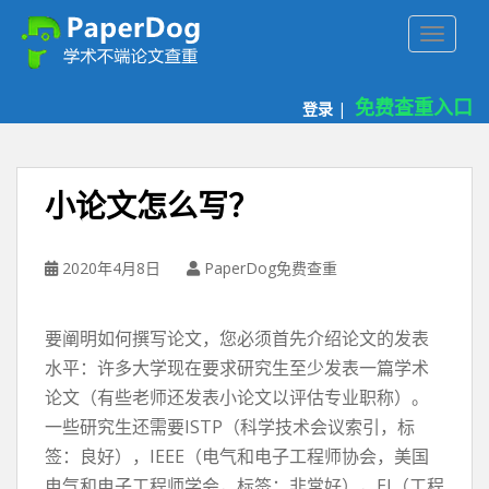
P
TOGGLE
a
p
e
免费查重入口
登录
|
r
d
o
g
小论文怎么写？
免
费
论
2020年4月8日
PaperDog免费查重
文
查
要阐明如何撰写论文，您必须首先介绍论文的发表
重
平
水平：许多大学现在要求研究生至少发表一篇学术
台
论文（有些老师还发表小论文以评估专业职称）。
一些研究生还需要ISTP（科学技术会议索引，标
签：良好），IEEE（电气和电子工程师协会，美国
电气和电子工程师学会，标签：非常好），EI（工程