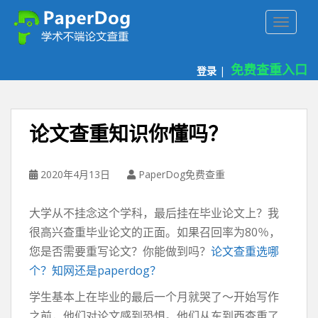
P
TOGGLE
a
p
e
免费查重入口
登录
|
r
d
o
g
论文查重知识你懂吗？
免
费
论
2020年4月13日
PaperDog免费查重
文
查
大学从不挂念这个学科，最后挂在毕业论文上？我
重
很高兴查重毕业论文的正面。如果召回率为80％，
平
您是否需要重写论文？你能做到吗？
论文查重选哪
台
个？知网还是paperdog？
学生基本上在毕业的最后一个月就哭了〜开始写作
之前，他们对论文感到恐惧。他们从东到西查重了