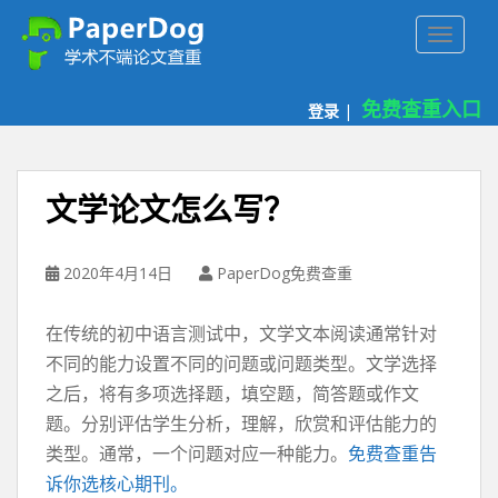
P
TOGGLE
a
p
e
免费查重入口
登录
|
r
d
o
g
文学论文怎么写？
免
费
论
2020年4月14日
PaperDog免费查重
文
查
在传统的初中语言测试中，文学文本阅读通常针对
重
不同的能力设置不同的问题或问题类型。文学选择
平
之后，将有多项选择题，填空题，简答题或作文
台
题。分别评估学生分析，理解，欣赏和评估能力的
类型。通常，一个问题对应一种能力。
免费查重告
诉你选核心期刊。