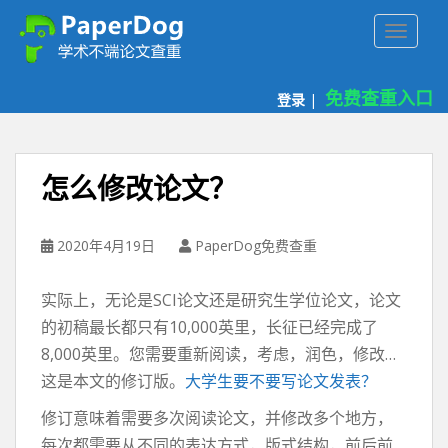
P
TOGGLE
a
p
e
免费查重入口
登录
|
r
d
o
g
怎么修改论文？
免
费
论
2020年4月19日
PaperDog免费查重
文
查
实际上，无论是SCI论文还是研究生学位论文，论文
重
的初稿最长都只有10,000英里，长征已经完成了
平
8,000英里。您需要重新阅读，考虑，润色，修改…
台
这是本文的修订版。
大学生要不要写论文发表？
修订意味着需要多次阅读论文，并修改多个地方，
每次都需要从不同的表达方式，版式结构，前后前